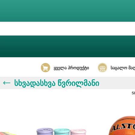
ᲧᲕᲔᲚᲐ ᲞᲠᲝᲓᲣᲥᲢᲘ
ᲡᲐᲪᲐᲚᲝ ᲛᲐᲦ
სხვადასხვა წვრილმანი
S