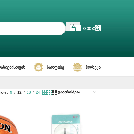
0,00
₾
ᲐᲖᲘᲔᲑᲘᲡᲗᲕᲘᲡ
ᲡᲐᲝᲤᲘᲡᲔ
ᲰᲝᲠᲔᲙᲐ
how
9
12
18
24