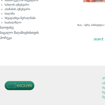
სამზარეულოს ინვენტარი
სახლის აქსესუარი
აბაზანის აქსესუარი
ხალიჩა
სხვადასხვა წვრილმანი
საახალწლო
Burj – ბურჯ, სანთებელა
საოფისე
საცალო მაღაზიებისთვის
ჰორეკა
18,00
₾
პ
ა
ბ
ჩვ
წ