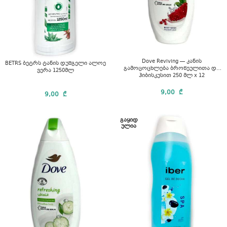
Dove Reviving — კანის
BETRS ბეტრს ტანის დუშგელი ალოე
გამოცოცხლება ბროწეულითა და
ვერა 1250მლ
ჰიბისკუსით 250 მლ x 12
9,00
₾
9,00
₾
ᲒᲐᲧᲘᲓ
ᲣᲚᲘᲐ