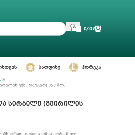
0,00
₾
ᲘᲡᲗᲕᲘᲡ
ᲡᲐᲝᲤᲘᲡᲔ
ᲰᲝᲠᲔᲙᲐ
ნი
გვირილის ექსტრაქტით) 350 მლ.
ა და სირბილე (გვირილის
ენსიურად კვებავს თმის ღერს მთელ