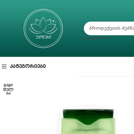
ᲙᲐᲢᲔᲒᲝᲠᲘᲐ
ᲙᲐᲢᲔᲒᲝᲠᲘᲔᲑᲘ
ᲒᲐᲧᲘ
ᲓᲣᲚ
ᲘᲐ