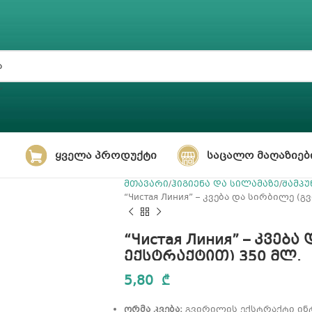
ᲧᲕᲔᲚᲐ ᲞᲠᲝᲓᲣᲥᲢᲘ
ᲡᲐᲪᲐᲚᲝ ᲛᲐᲦᲐᲖᲘᲔᲑ
მთავარი
ჰიგიენა და სილამაზე
შამპუ
“Чистая Линия” – კვება და სირბილე (
“Чистая Линия” – კვებ
ექსტრაქტით) 350 მლ.
5,80
₾
ღრმა კვება:
გვირილის ექსტრაქტი ინტ