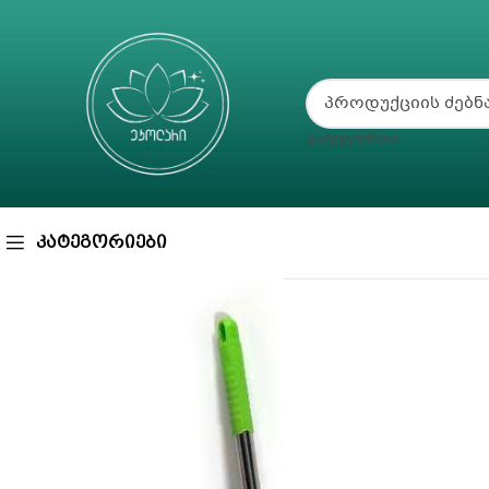
ᲙᲐᲢᲔᲒᲝᲠᲘᲐ
ᲙᲐᲢᲔᲒᲝᲠᲘᲔᲑᲘ