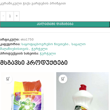
კერამიკული ჭიქა ვარდების პრინტით
ᲙᲐᲚᲐᲗᲐᲨᲘ ᲓᲐᲛᲐᲢᲔᲑᲐ
არტიკული:
eko1750
კატეგორია:
საყოფაცხოვრებო ნივთები
,
საცალო
მაღაზიებისთვის
,
ჭურჭელი
პროდუქციის სახეობა:
ჭურჭელი
მსგავსი პროდუქტები