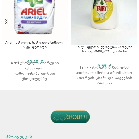
Ariel – არიელი, სარეცხი ფხვნილი,
9 კგ. ფერადი
Fairy – ფეირი, ჭურჭლის სარეცხი
სითხე, 450მლ*21, ლიმონი
45,50
₾
Ariel ქსოვილის სარეცხი
3,65
₾
Fairy - ჭურჭლის სარეცხი
ფხვნილი.
სითხე, ლიმონის არომატით.
გამოიყენება ფერად
აშორებს ცხიმს და საკვების
ქსოვილებზე.
ნარჩენს.
აშორებს ჩამჯდარ ჭუჭყსა და
გამოიყენება როგორც ცივი
ლაქებს.
ასევე თბილი წყლით რეცხვის
რეცხვის ტიპი: ავტომატური.
დროს.
არომატი: არომატის გარეშე.
არ აზიანებს კანს.
მოცულობა: 9 კგ.
პროდუქტის ტიპი: სითხე.
გამოყენების წესი
მოცულობა: 450 მლ.
რაოდენობა შეფუთვაში: 16
ყურადღება მიაქციეთ
არომატი: ლიმონი.
შეფუთვაზე არსებულ
დოზირების წესებს და
პროდუქცია
დაიცავით რეცხვისას.