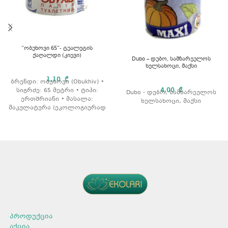
“ობუხოვი 65”- ტუალეტის
ქაღალდი (კიევი)
Dubo – დუბო, სამზარეულოს
ხელსახოცი, მაქსი
1,10
₾
ბრენდი: ობუხოვი (Obukhiv) •
4,00
₾
სიგრძე: 65 მეტრი • ტიპი:
Dubo - დუბო, სამზარეულოს
ერთშრიანი • მასალა:
ხელსახოცი, მაქსი
მაკულატურა (ეკოლოგიურად
სუფთა) • თვისებები: არ
შეიცავს ქლორს, გავლილი
აქვს 7 საფეხურიანი
გაწმენდა.
პროდუქცია
აქცია