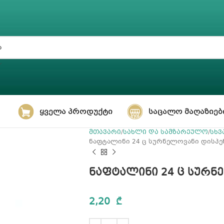
ᲧᲕᲔᲚᲐ ᲞᲠᲝᲓᲣᲥᲢᲘ
ᲡᲐᲪᲐᲚᲝ ᲛᲐᲦᲐᲖᲘᲔᲑ
მთავარი
სახლი და სამზარეულო
სხვ
ნაფტალინი 24 ც სურნელოვანი დისპ
ნაფტალინი 24 ც სურნ
2,20
₾