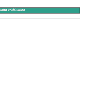
ᲐᲨᲘ ᲓᲐᲛᲐᲢᲔᲑᲐ