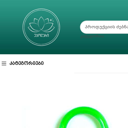
ᲙᲐᲢᲔᲒᲝᲠᲘᲐ
ᲙᲐᲢᲔᲒᲝᲠᲘᲔᲑᲘ