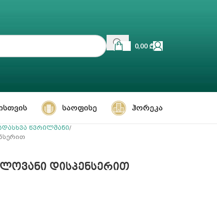
0,00
₾
ᲘᲡᲗᲕᲘᲡ
ᲡᲐᲝᲤᲘᲡᲔ
ᲰᲝᲠᲔᲙᲐ
ადასხვა წვრილმანი
ენსერით
ელოვანი დისპენსერით