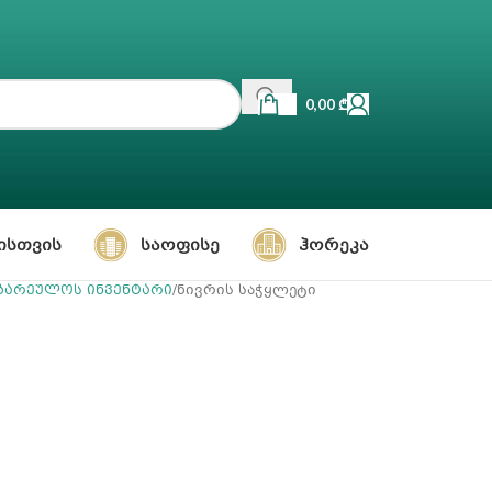
0,00
₾
ᲘᲡᲗᲕᲘᲡ
ᲡᲐᲝᲤᲘᲡᲔ
ᲰᲝᲠᲔᲙᲐ
ზარეულოს ინვენტარი
ნივრის საჭყლეტი