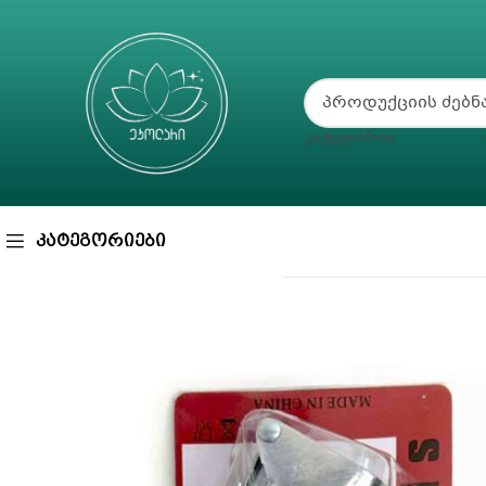
ᲙᲐᲢᲔᲒᲝᲠᲘᲐ
ᲙᲐᲢᲔᲒᲝᲠᲘᲔᲑᲘ