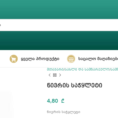
ᲧᲕᲔᲚᲐ ᲞᲠᲝᲓᲣᲥᲢᲘ
ᲡᲐᲪᲐᲚᲝ ᲛᲐᲦᲐᲖᲘᲔᲑ
მთავარი
სახლი და სამზარეულო
სამ
ნივრის საჭყლეტი
4,80
₾
ნივრის საჭყლეტი