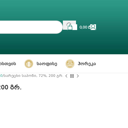
0,00
₾
ᲘᲡᲗᲕᲘᲡ
ᲡᲐᲝᲤᲘᲡᲔ
ᲰᲝᲠᲔᲙᲐ
ნი
სარეცხი საპონი, 72%, 200 გრ.
200 გრ.