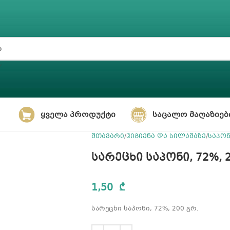
ᲧᲕᲔᲚᲐ ᲞᲠᲝᲓᲣᲥᲢᲘ
ᲡᲐᲪᲐᲚᲝ ᲛᲐᲦᲐᲖᲘᲔᲑ
მთავარი
ჰიგიენა და სილამაზე
საპო
სარეცხი საპონი, 72%, 
1,50
₾
სარეცხი საპონი, 72%, 200 გრ.