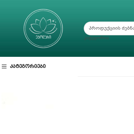
ᲙᲐᲢᲔᲒᲝᲠᲘᲐ
ᲙᲐᲢᲔᲒᲝᲠᲘᲔᲑᲘ