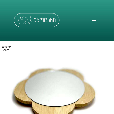
ᲒᲐᲧᲘᲓ
ᲣᲚᲘᲐ