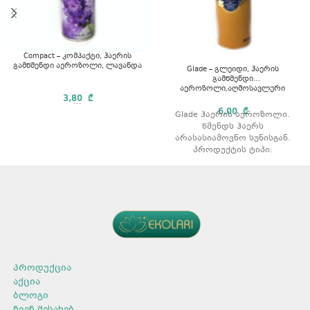
Compact – კომპაქტი, ჰაერის
გამწმენდი აეროზოლი, ლავანდა
Glade – გლეიდი, ჰაერის
გამწმენდი
აეროზოლი,აღმოსავლური
3,80
₾
სანელებლები და აგარის ხე
...
6,00
₾
Glade ჰაერის აეროზოლი.
წმენდს ჰაერს
არასასიამოვნო სუნისგან.
პროდუქტის ტიპი:
აეროზოლი. არომატი:
აღმოსავლური სანელებლები
და აგარის ხე. მოცულობა:
300 მლ.
პროდუქცია
აქცია
ბლოგი
ჩვენ შესახებ