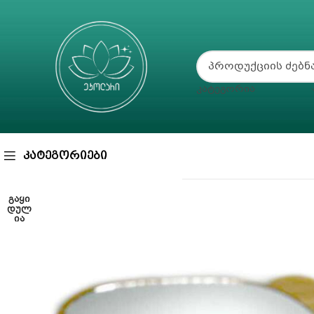
ᲙᲐᲢᲔᲒᲝᲠᲘᲐ
ᲙᲐᲢᲔᲒᲝᲠᲘᲔᲑᲘ
ᲒᲐᲧᲘ
ᲓᲣᲚ
ᲘᲐ