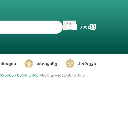
0,00
₾
ᲘᲡᲗᲕᲘᲡ
ᲡᲐᲝᲤᲘᲡᲔ
ᲰᲝᲠᲔᲙᲐ
ადასხვა წვრილმანი
სარკე – დათუნია, ხის