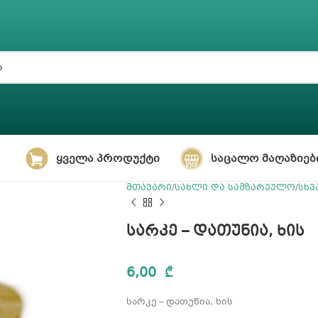
ᲧᲕᲔᲚᲐ ᲞᲠᲝᲓᲣᲥᲢᲘ
ᲡᲐᲪᲐᲚᲝ ᲛᲐᲦᲐᲖᲘᲔᲑ
მთავარი
სახლი და სამზარეულო
სხვ
სარკე – დათუნია, ხის
6,00
₾
სარკე – დათუნია, ხის