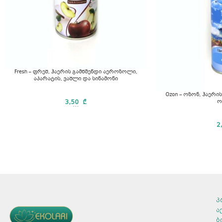
Fresh – ფრეშ, ჰაერის გამწმენდი აეროზოლი,
აპარატის, ვაშლი და სინამონი
Ozon – ოზონ, ჰაერ
3,50
₾
ო
...
2
პ
ა
ბ