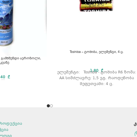
Toshiba – ტოშიბა, ელემენტი, 4 ც.
ის გამწმენდი აეროზოლი,
კეანე
1,80
₾
ელემენტი: Toshiba - ტოშიბა R6 ზომა:
,40
₾
AA სიმძლავრე: 1,5 ვტ. რაოდენობა
...
შეფუთვაში: 4 ც.
როდუქცია
კ
ქცია
ლოგი