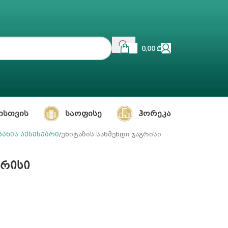
0,00
₾
ᲘᲡᲗᲕᲘᲡ
ᲡᲐᲝᲤᲘᲡᲔ
ᲰᲝᲠᲔᲙᲐ
ზანის აქსესუარი
უნიტაზის საწმენდი ჯაგრისი
გრისი