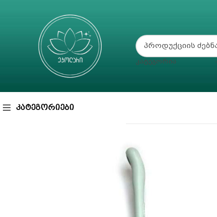
ᲙᲐᲢᲔᲒᲝᲠᲘᲐ
ᲙᲐᲢᲔᲒᲝᲠᲘᲔᲑᲘ