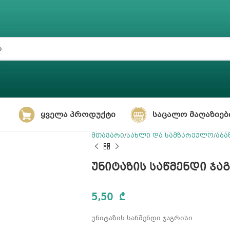
ᲧᲕᲔᲚᲐ ᲞᲠᲝᲓᲣᲥᲢᲘ
ᲡᲐᲪᲐᲚᲝ ᲛᲐᲦᲐᲖᲘᲔᲑ
მთავარი
სახლი და სამზარეულო
აბა
უნიტაზის საწმენდი ჯა
5,50
₾
უნიტაზის საწმენდი ჯაგრისი