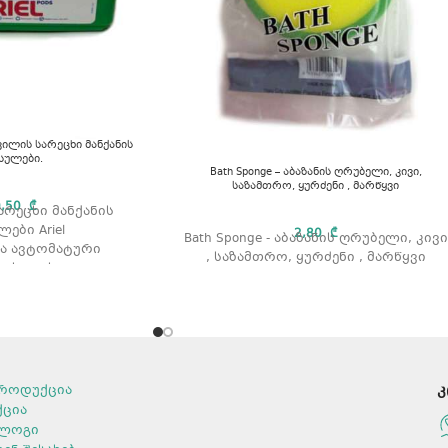
ოვილის სარეცხი მანქანის
სულები.
Bath Sponge – აბაზანის ღრუბელი, კივი,
საზამთრო, ყურძენი , მარწყვი
0,50
₾
რეცხი მანქანის
ები Ariel
2,80
₾
Bath Sponge - აბაზანის ღრუბელი, კივი
ბა ავტომატური
, საზამთრო, ყურძენი , მარწყვი
ვისთვის.
ნებისმიერი ტიპის
ლისთვის.
თეთრი და ფერადი
ებისთვის.
ის გარეშე.
ტიპი: კაფსულა.
როდუქცია
კ
 წყარო. კაფსულის
ქცია
აოდენობა: 30 ცალი.
ლოგი