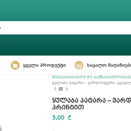
ᲧᲕᲔᲚᲐ ᲞᲠᲝᲓᲣᲥᲢᲘ
ᲡᲐᲪᲐᲚᲝ ᲛᲐᲦᲐᲖᲘᲔᲑ
მთავარი
სახლი და სამზარეულო
სხვ
ყულაბა პატარა – ვარდისფერი, ყვავ
ყულაბა პატარა – ვარ
პრინტით
3,00
₾
…