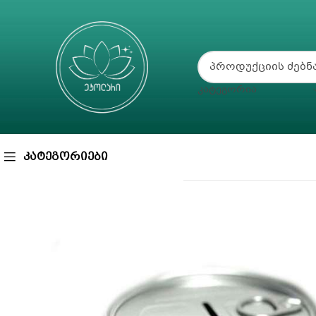
ᲙᲐᲢᲔᲒᲝᲠᲘᲐ
ᲙᲐᲢᲔᲒᲝᲠᲘᲔᲑᲘ