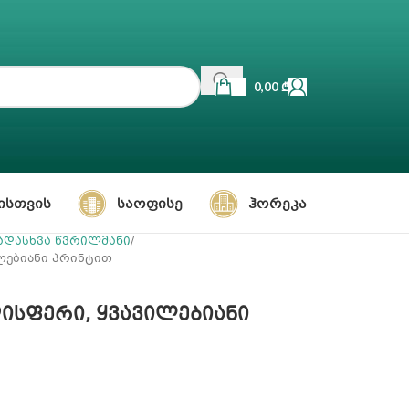
0,00
₾
ᲘᲡᲗᲕᲘᲡ
ᲡᲐᲝᲤᲘᲡᲔ
ᲰᲝᲠᲔᲙᲐ
ადასხვა წვრილმანი
ილებიანი პრინტით
დისფერი, ყვავილებიანი