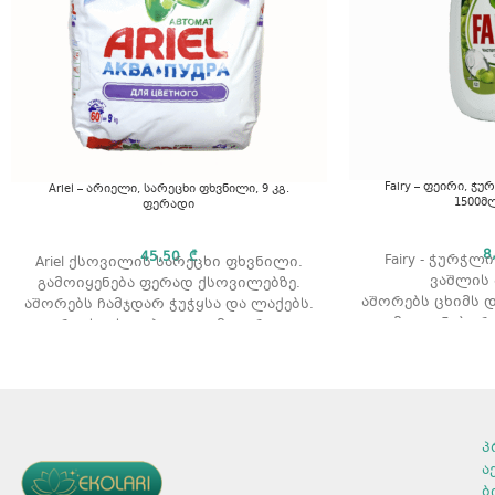
Fairy – ფეირი, ჭ
Ariel – არიელი, სარეცხი ფხვნილი, 9 კგ.
1500მ
ფერადი
8
45,50
₾
Fairy - ჭურჭლ
Ariel ქსოვილის სარეცხი ფხვნილი.
ვაშლის
გამოიყენება ფერად ქსოვილებზე.
აშორებს ცხიმს დ
აშორებს ჩამჯდარ ჭუჭყსა და ლაქებს.
გამოიყენება რ
რეცხვის ტიპი: ავტომატური.
თბილი წყლით
არომატი: არომატის გარეშე.
არ აზია
მოცულობა: 9 კგ.
გამოყენების წესი
პროდუქტის
მოცულობ
ყურადღება მიაქციეთ შეფუთვაზე
რაოდენობა 
პ
არსებულ დოზირების წესებს და
არომატ
დაიცავით რეცხვისას. თვალში
ა
მოხვედრის შემთხვევაში, სწრაფად
ბ