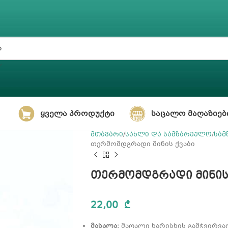
ᲧᲕᲔᲚᲐ ᲞᲠᲝᲓᲣᲥᲢᲘ
ᲡᲐᲪᲐᲚᲝ ᲛᲐᲦᲐᲖᲘᲔᲑ
მთავარი
სახლი და სამზარეულო
სამ
თერმომდგრადი მინის ქვაბი
თერმომდგრადი მინის
22,00
₾
მასალა:
მაღალი ხარისხის გამჭვირვალე 