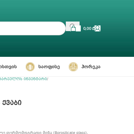
0,00
₾
ᲘᲡᲗᲕᲘᲡ
ᲡᲐᲝᲤᲘᲡᲔ
ᲰᲝᲠᲔᲙᲐ
ზარეულოს ინვენტარი
 ქვაბი
თერმომდგრადი მინა (Borosilicate glass),