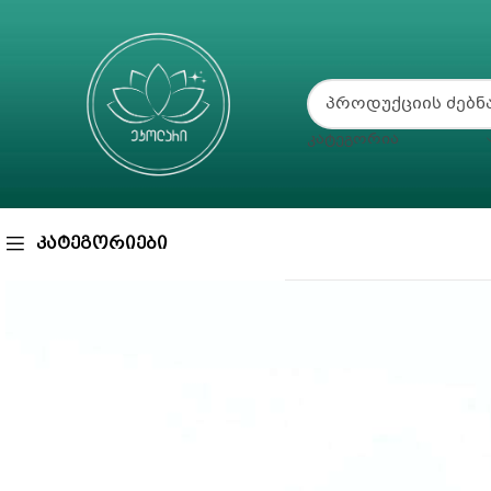
ᲙᲐᲢᲔᲒᲝᲠᲘᲐ
ᲙᲐᲢᲔᲒᲝᲠᲘᲔᲑᲘ