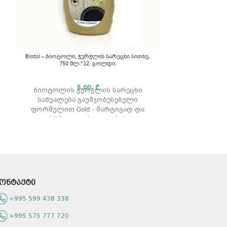
Biotol – ბიოტოლი, ჭურჭლის სარეცხი სითხე,
750 მლ.*12, გოლდი.
Fairy – ფეირი
150
5,00
₾
ბიოტოლის ჭურჭლის სარეცხი
საშუალება გაუმჯობესებული
Fairy - ჭუ
ფორმულით Gold - მარტივად და
ლიმონ
სწრაფად ასუფთავბეს
აშორებს ცხიმს
დაბინძურებულ ზედაპირს. არ იწვევს
გამოიყენებ
კანის გაღიზიანებას, რადგან აქვს
თბილი წყლ
დერმატოლოგიურად
არ ა
დამტკიცებული, პარაბენისა და
პროდუქტ
ალკოჰოლის გარეშე, კანისთვის
მოცულ
შესაბამისი pH ფორმულა.
ონტაქტი
რაოდენო
პროდუქტის ტიპი: გელი.
არომ
რაოდენობა შეფუთვაში: 12 ცალი
+995 599 438 338
არომატი: პლატინიუმი
+995 575 777 720