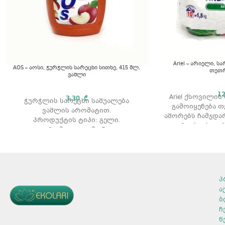
Ariel – არიელი, სა
AOS – აოსი, ჭურჭლის სარეცხი სითხე, 415 მლ.
თეთრ
ვაშლი
1
Ariel ქსოვილის
3,30
₾
ჭურჭლის სარეცხი საშუალება
გამოიყენება 
ვაშლის არომატით.
აშორებს ჩამჯდარ
პროდუქტის ტიპი: გელი.
რეცხვის ტიპ
არომატი: ლიმონი
არომატი: ვ
მოცულობ
პ
ა
ბ
ჩ
წ