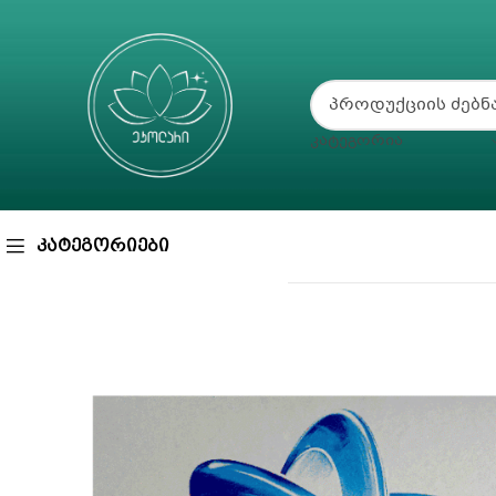
ᲙᲐᲢᲔᲒᲝᲠᲘᲐ
ᲙᲐᲢᲔᲒᲝᲠᲘᲔᲑᲘ