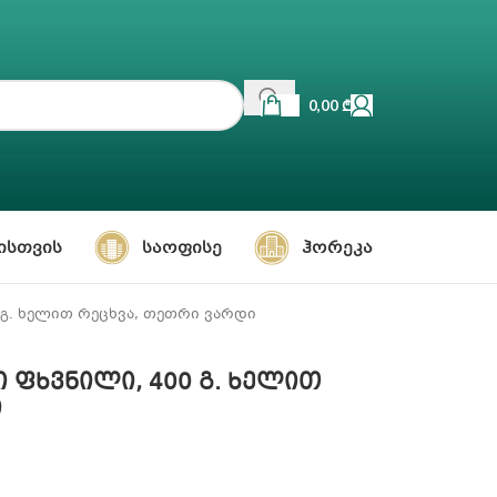
0,00
₾
ᲘᲡᲗᲕᲘᲡ
ᲡᲐᲝᲤᲘᲡᲔ
ᲰᲝᲠᲔᲙᲐ
0 გ. ხელით რეცხვა, თეთრი ვარდი
ხი ფხვნილი, 400 გ. ხელით
ი