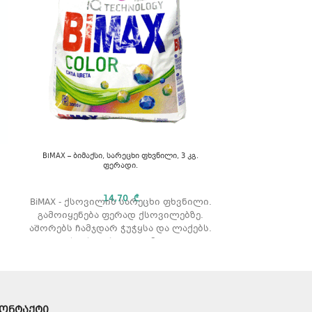
BiMAX – ბიმაქსი, სარეცხი ფხვნილი, 3 კგ.
Persil – პე
ფერადი.
პროფესიო
14,70
₾
BiMAX - ქსოვილის სარეცხი ფხვნილი.
Persil – პერ
გამოიყენება ფერად ქსოვილებზე.
პროფესიონ
აშორებს ჩამჯდარ ჭუჭყსა და ლაქებს.
რეცხვის ტიპი: ავტომატური.
მოცულობა: 3 კგ.
გამოყენების წესი
ყურადღება მიაქციეთ შეფუთვაზე
არსებულ დოზირების წესებს და
ონტაქტი