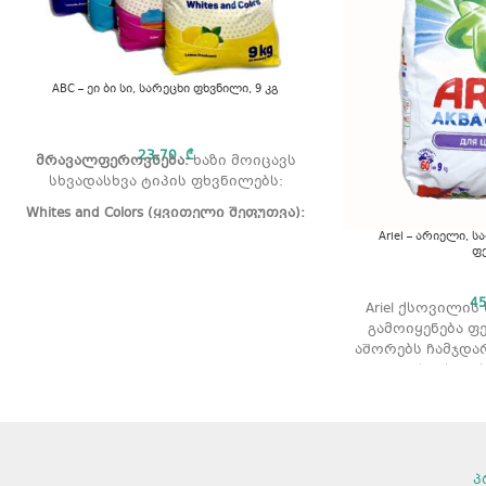
ABC – ეი ბი სი, სარეცხი ფხვნილი, 9 კგ
23,70
₾
მრავალფეროვნება:
ხაზი მოიცავს
სხვადასხვა ტიპის ფხვნილებს:
Whites and Colors (ყვითელი შეფუთვა):
უნივერსალური გამოყენებისთვის,
Ariel – არიელი, ს
ფ
ლიმონის არომატით.
Bright Colors (ვარდისფერი შეფუთვა):
4
ფერადი ტანსაცმლის სიკაშკაშის
Ariel ქსოვილის
შესანარჩუნებლად.
გამოიყენება ფ
აშორებს ჩამჯდარ
Lavender Freshness (იასამნისფერი
რეცხვის ტიპ
შეფუთვა):
ლავანდის
არომატი: არ
დამამშვიდებელი სურნელით.
მოცულო
გამოყენ
ყურადღება მი
პ