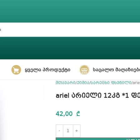
ᲧᲕᲔᲚᲐ ᲞᲠᲝᲓᲣᲥᲢᲘ
ᲡᲐᲪᲐᲚᲝ ᲛᲐᲦᲐᲖᲘᲔᲑ
მთავარი
ქიმია
სარეცხი ფხვნილი
ari
ariel არიელი 12კგ *1 
42,00
₾