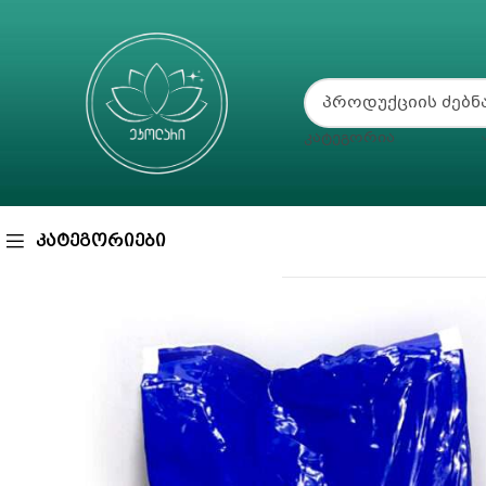
ᲙᲐᲢᲔᲒᲝᲠᲘᲐ
ᲙᲐᲢᲔᲒᲝᲠᲘᲔᲑᲘ