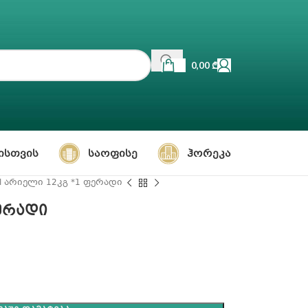
0,00
₾
ᲘᲡᲗᲕᲘᲡ
ᲡᲐᲝᲤᲘᲡᲔ
ᲰᲝᲠᲔᲙᲐ
el არიელი 12კგ *1 ფერადი
ფერადი