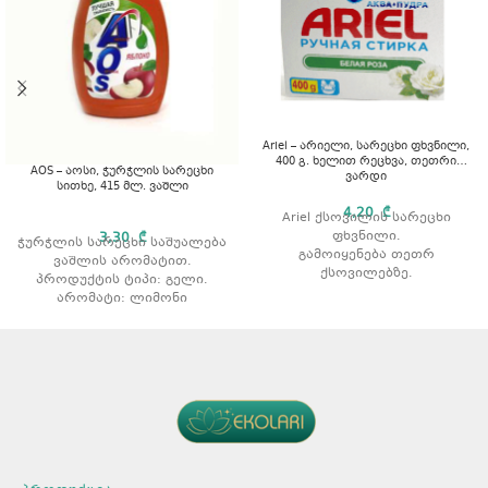
Ariel – არიელი, სარეცხი ფხვნილი,
400 გ. ხელით რეცხვა, თეთრი
AOS – აოსი, ჭურჭლის სარეცხი
ვარდი
სითხე, 415 მლ. ვაშლი
4,20
₾
Ariel ქსოვილის სარეცხი
ფხვნილი.
3,30
₾
ჭურჭლის სარეცხი საშუალება
გამოიყენება თეთრ
ვაშლის არომატით.
ქსოვილებზე.
პროდუქტის ტიპი: გელი.
აშორებს ჩამჯდარ ჭუჭყსა და
არომატი: ლიმონი
ლაქებს.
რეცხვის ტიპი: ხელით
რეცხვისთვის.
არომატი: ვარდის
არომატით.
მოცულობა: 400 გ.
გამოყენების წესი
ყურადღება მიაქციეთ
შეფუთვაზე არსებულ