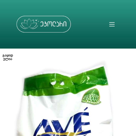
ᲒᲐᲧᲘᲓ
ᲣᲚᲘᲐ