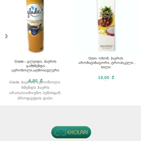
Ozon- ოზონ, ჰაერის
Glade – გლეიდი, ჰაერის
არომატიზატორი, ტროპიკული
გამწმენდი
ხილი
აეროზოლი,აღმოსავლური
სანელებლები და აგარის ხე
10,00
₾
...
6,00
₾
Glade ჰაერის აეროზოლი.
წმენდს ჰაერს
არასასიამოვნო სუნისგან.
პროდუქტის ტიპი:
აეროზოლი. არომატი:
აღმოსავლური სანელებლები
და აგარის ხე. მოცულობა:
300 მლ.