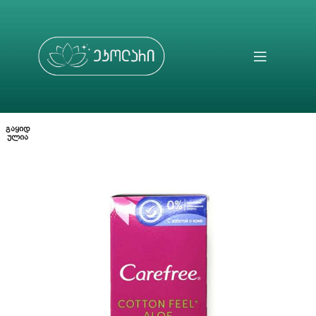
ᲒᲐᲧᲘᲓ
ᲣᲚᲘᲐ