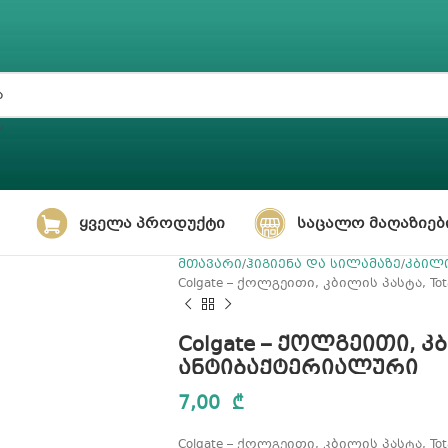
ᲧᲕᲔᲚᲐ ᲞᲠᲝᲓᲣᲥᲢᲘ
ᲡᲐᲪᲐᲚᲝ ᲛᲐᲦᲐᲖᲘᲔᲑ
მთავარი
ჰიგიენა და სილამაზე
კბილი
Colgate – ქოლგეითი, კბილის პასტა, To
Colgate – ქოლგეითი, კბი
ანტიბაქტერიალური
7,00
₾
Colgate – ქოლგეითი, კბილის პასტა, To