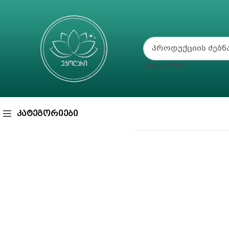
ᲙᲐᲢᲔᲒᲝᲠᲘᲐ
ᲙᲐᲢᲔᲒᲝᲠᲘᲔᲑᲘ