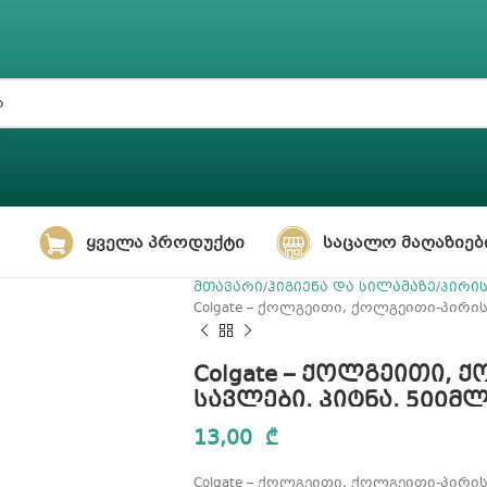
ᲧᲕᲔᲚᲐ ᲞᲠᲝᲓᲣᲥᲢᲘ
ᲡᲐᲪᲐᲚᲝ ᲛᲐᲦᲐᲖᲘᲔᲑ
მთავარი
ჰიგიენა და სილამაზე
პირი
Colgate – ქოლგეითი, ქოლგეითი-პირის
Colgate – ქოლგეითი, 
სავლები, პიტნა, 500მ
13,00
₾
Colgate – ქოლგეითი, ქოლგეითი-პირის