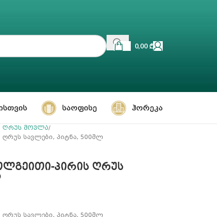
0,00
₾
ᲘᲡᲗᲕᲘᲡ
ᲡᲐᲝᲤᲘᲡᲔ
ᲰᲝᲠᲔᲙᲐ
ს ღრუს მოვლა
 ღრუს სავლები, პიტნა, 500მლ
ქოლგეითი-პირის ღრუს
ლ
 ღრუს სავლები, პიტნა, 500მლ