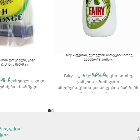
Fairy – ფეირი, ჭურჭლის სარეცხი სითხე,
1500მლ*9, ვაშლი
აზანის ღრუბელი, კივი,
ურძენი , მარწყვი
8,50
₾
Fairy - ჭურჭლის სარეცხი სითხე,
,80
₾
აზანის ღრუბელი, კივი
ვაშლის არომატით.
ურძენი , მარწყვი
აშორებს ცხიმს და საკვების ნარჩენს.
გამოიყენება როგორც ცივი ასევე
თბილი წყლით რეცხვის დროს.
არ აზიანებს კანს.
პროდუქტის ტიპი: სითხე
მოცულობა: 1500 მლ
რაოდენობა შეფუთვაში: 16
როდუქცია
კ
არომატი: ლიმონი.
ქცია