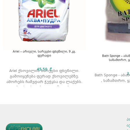
Ariel – არიელი, სარეცხი ფხვნილი, 9 კგ.
ფერადი
Bath Sponge – აბ
საზამთრო, ყ
45,50
₾
Ariel ქსოვილის სარეცხი ფხვნილი.
2
Bath Sponge - აბ
გამოიყენება ფერად ქსოვილებზე.
, საზამთრო, ყ
აშორებს ჩამჯდარ ჭუჭყსა და ლაქებს.
რეცხვის ტიპი: ავტომატური.
არომატი: არომატის გარეშე.
მოცულობა: 9 კგ.
გამოყენების წესი
ყურადღება მიაქციეთ შეფუთვაზე
პ
არსებულ დოზირების წესებს და
დაიცავით რეცხვისას. თვალში
ა