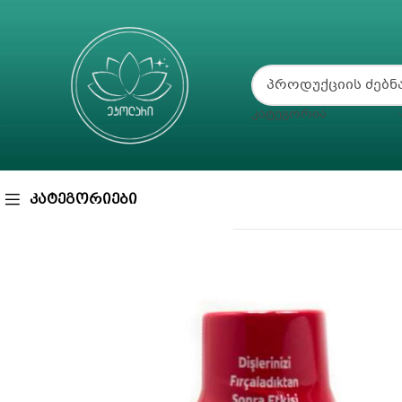
ᲙᲐᲢᲔᲒᲝᲠᲘᲐ
ᲙᲐᲢᲔᲒᲝᲠᲘᲔᲑᲘ