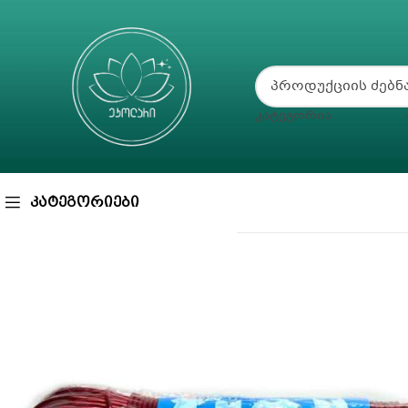
ᲙᲐᲢᲔᲒᲝᲠᲘᲐ
ᲙᲐᲢᲔᲒᲝᲠᲘᲔᲑᲘ