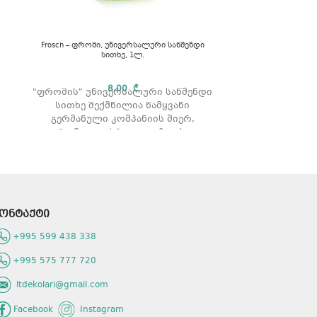
Happy Fresh – ჰ
Frosch – ფროში, უნივერსალური საწმენდი
სითხე, 1ლ.
ანტიალერგიუ
Happy Fresh.
8,00
₾
"ფროშის" უნივერსალური საწმენდი
და პარაბენებ
სითხე შექმნილია წამყვანი
და იცავს
გერმანული კომპანიის მიერ,
რაოდ
რომელიც სპეციალიზდება
ეკოლოგიურად უსაფრთხო
საყოფაცხოვრებო წმენდისა და
მოვლის საშუალებების წარმოებაში.
FROSCH განკუთვნილია სახლის
ნებისმიერი ზედაპირის გასაწმენდად.
ონტაქტი
შედგენილობაში შედის მცენარეული
წარმოშობის ინგრედიენტები.
+995 599 438 338
გამოიყენება ყველა ტიპის
ზედაპირისთვის, იატაკისა და
+995 575 777 720
ფილებისთვის. ეფექტურია ნებისმიერ
ხის ზედაპირებზე. ამოაქვს სოკო,
ltdekolari@gmail.com
ჭუჭყი და ლაქები. ანადგურებს
ბაქტერიებს. აქრობს უსიამოვნო
Facebook
Instagram