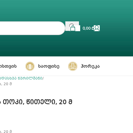
0,00
₾
ᲘᲡᲗᲕᲘᲡ
ᲡᲐᲝᲤᲘᲡᲔ
ᲰᲝᲠᲔᲙᲐ
ადასხვა წვრილმანი
, 20 მ
ის თოკი, წითელი, 20 მ
, 20 მ