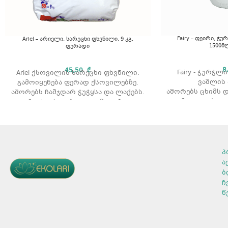
Fairy – ფეირი, ჭ
Ariel – არიელი, სარეცხი ფხვნილი, 9 კგ.
1500მ
ფერადი
8
45,50
₾
Fairy - ჭურჭლ
Ariel ქსოვილის სარეცხი ფხვნილი.
ვაშლის
გამოიყენება ფერად ქსოვილებზე.
აშორებს ცხიმს დ
აშორებს ჩამჯდარ ჭუჭყსა და ლაქებს.
გამოიყენება რ
რეცხვის ტიპი: ავტომატური.
თბილი წყლით
არომატი: არომატის გარეშე.
არ აზია
მოცულობა: 9 კგ.
გამოყენების წესი
პროდუქტის
მოცულობ
ყურადღება მიაქციეთ შეფუთვაზე
რაოდენობა 
პ
არსებულ დოზირების წესებს და
არომატ
ა
დაიცავით რეცხვისას. თვალში
ბ
მოხვედრის შემთხვევაში, სწრაფად
ჩ
ჩამოიბანეთ წყლით.
წ