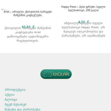
Happy Fresh – ჰეპი ფრეში, სველი
ხელსახოცი, 100 ცალი
Ariel – არიელი, ქსოვილის სარეცხი
მანქანის კაფსულები.
4,50
₾
ანტიალერგიული სველი
40,50
₾
ხელსახოცი Happy Fresh. არ
ქსოვილის სარეცხი მანქანის
შეიცავს ალკოჰოლსა და
კაფსულები Ariel
პარაბენებს, არ აღიზიანებს
გამოიყენება ავტომატური
კანს და იცავს კანის PH
რეცხვისთვის.
ბალანსს. რაოდენობა: 100 ც.
გამოიყენება ნებისმიერი
ტიპის ქსოვილისთვის.
გამოიყენება თეთრი და
ფერადი ქსოვილებისთვის.
ფოსფატის გარეშე.
პროდუქტის ტიპი: კაფსულა.
არომატი: მთის წყარო.
კაფსულის წონა: 27 გრ.
რაოდენობა: 30 ცალი.
პროდუქცია
აქცია
ბლოგი
ჩვენ შესახებ
წესები და პირობები