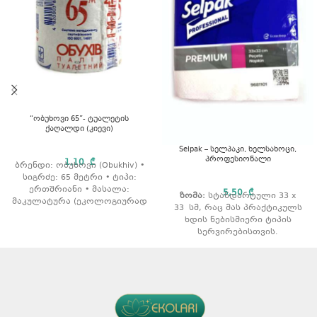
“ობუხოვი 65”- ტუალეტის
ქაღალდი (კიევი)
Selpak – სელპაკი, ხელსახოცი,
პროფესიონალი
1,10
₾
ბრენდი: ობუხოვი (Obukhiv) •
სიგრძე: 65 მეტრი • ტიპი:
ერთშრიანი • მასალა:
5,50
₾
ზომა:
სტანდარტული
33 x
მაკულატურა (ეკოლოგიურად
33
სმ, რაც მას პრაქტიკულს
სუფთა) • თვისებები: არ
ხდის ნებისმიერი ტიპის
შეიცავს ქლორს, გავლილი
სერვირებისთვის.
აქვს 7 საფეხურიანი
გაწმენდა.
პრემიუმ ხარისხი:
დამზადებულია შერჩეული
ნედლეულისგან, რაც
უზრუნველყოფს
განსაკუთრებულ სირბილესა
და გამძლეობას.