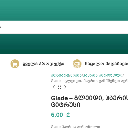
ᲧᲕᲔᲚᲐ ᲞᲠᲝᲓᲣᲥᲢᲘ
ᲡᲐᲪᲐᲚᲝ ᲛᲐᲦᲐᲖᲘᲔᲑ
მთავარი
ქიმია
ჰაერის აეროზოლი
Glade – გლეიდი, ჰაერის გამწმენდი 
Glade – გლეიდი, ჰაერ
ციტრუსი
6,00
₾
Glade ჰაერის აეროზოლი.