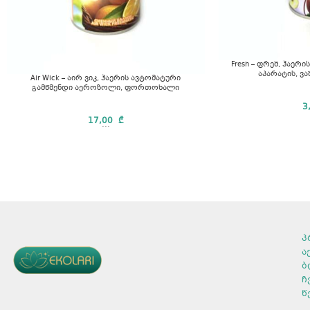
Fresh – ფრეშ, ჰაერ
აპარატის, ვ
Air Wick – აირ ვიკ, ჰაერის ავტომატური
გამწმენდი აეროზოლი, ფორთოხალი
3
17,00
₾
...
პ
ა
ბ
ჩ
წ