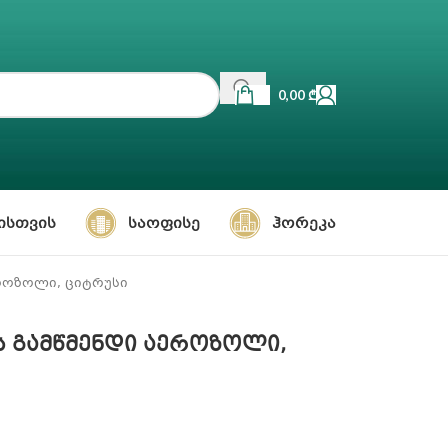
0,00
₾
ᲘᲡᲗᲕᲘᲡ
ᲡᲐᲝᲤᲘᲡᲔ
ᲰᲝᲠᲔᲙᲐ
აეროზოლი, ციტრუსი
ის გამწმენდი აეროზოლი,