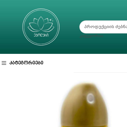
ᲙᲐᲢᲔᲒᲝᲠᲘᲐ
ᲙᲐᲢᲔᲒᲝᲠᲘᲔᲑᲘ