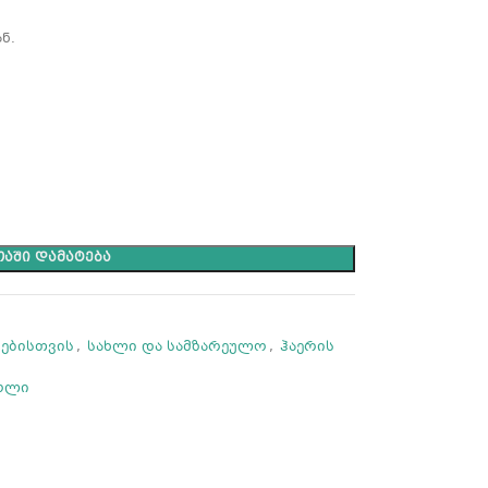
ნ.
ᲐᲨᲘ ᲓᲐᲛᲐᲢᲔᲑᲐ
იებისთვის
,
სახლი და სამზარეულო
,
ჰაერის
ოლი