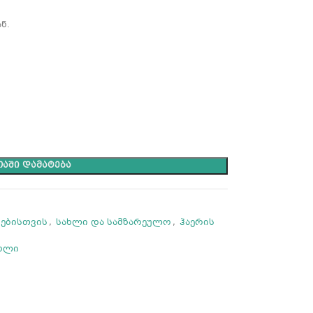
ნ.
ᲐᲨᲘ ᲓᲐᲛᲐᲢᲔᲑᲐ
იებისთვის
,
სახლი და სამზარეულო
,
ჰაერის
ოლი