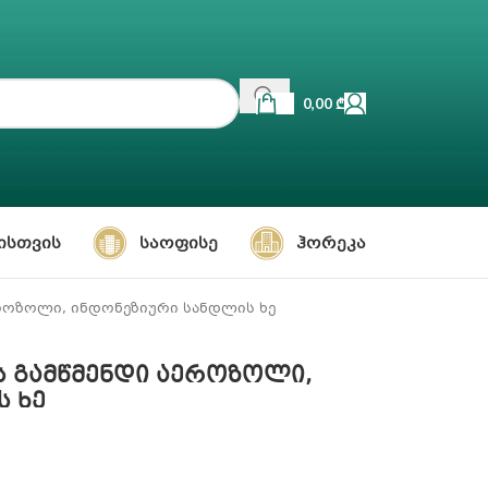
0,00
₾
ᲘᲡᲗᲕᲘᲡ
ᲡᲐᲝᲤᲘᲡᲔ
ᲰᲝᲠᲔᲙᲐ
აეროზოლი, ინდონეზიური სანდლის ხე
ის გამწმენდი აეროზოლი,
 ხე