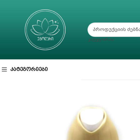
ᲙᲐᲢᲔᲒᲝᲠᲘᲐ
ᲙᲐᲢᲔᲒᲝᲠᲘᲔᲑᲘ