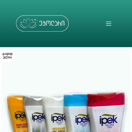
ᲒᲐᲧᲘᲓ
ᲣᲚᲘᲐ