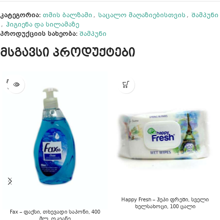
კატეგორია:
თმის ბალზამი
,
საცალო მაღაზიებისთვის
,
შამპუნი
,
ჰიგიენა და სილამაზე
პროდუქციის სახეობა:
შამპუნი
მსგავსი პროდუქტები
ᲒᲐᲧᲘᲓ
ᲣᲚᲘᲐ
Happy Fresh – ჰეპი ფრეში, სველი
ხელსახოცი, 100 ცალი
Fax – ფაქსი, თხევადი საპონი, 400
მლ, ოკეანე