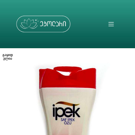
ᲒᲐᲧᲘᲓ
ᲣᲚᲘᲐ