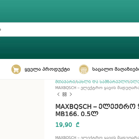
ᲧᲕᲔᲚᲐ ᲞᲠᲝᲓᲣᲥᲢᲘ
ᲡᲐᲪᲐᲚᲝ ᲛᲐᲦᲐᲖᲘᲔᲑ
მთავარი
სახლი და სამზარეულო
ელე
MAXBQSCH – ელექტრო ყავის მადუღარა
MAXBQSCH – ელექტრო 
MB166, 0,5ლ
19,90
₾
MAXBQSCH – ელექტრო ყავის მადუღარა