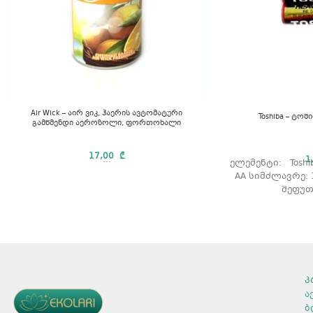
Air Wick – აირ ვიკ, ჰაერის ავტომატური
Toshiba – ტოში
გამწმენდი აეროზოლი, ფორთოხალი
17,00
₾
1
...
ელემენტი: Toshib
AA სიმძლავრე: 
შეფუთვ
პ
ა
ბ