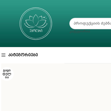
ᲙᲐᲢᲔᲒᲝᲠᲘᲐ
ᲙᲐᲢᲔᲒᲝᲠᲘᲔᲑᲘ
ᲒᲐᲧᲘ
ᲓᲣᲚ
ᲘᲐ