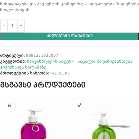
სისუფთავესა და პაციენტის კომფორტს. იდეალურია ჰიგიენური
მოვლისთვის.
ᲙᲐᲚᲐᲗᲐᲨᲘ ᲓᲐᲛᲐᲢᲔᲑᲐ
არტიკული:
8681371832067
კატეგორია:
ზრდასრულის საფენი
,
საცალო მაღაზიებისთვის
,
ჰიგიენა და სილამაზე
პროდუქციის სახეობა:
PADDLERS
მსგავსი პროდუქტები