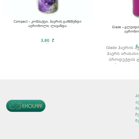
Compact – კომპაქტი, ჰაერის გამწმენდი
აეროზოლი, ლავანდა
Glade – გლეიდი
აეროზო
3,80
₾
...
6
Glade ჰაერის 
ჰაერს არასასი
პროდუქტის ტ
არომატი: ქოქო
პ
ა
ბ
ჩ
წ