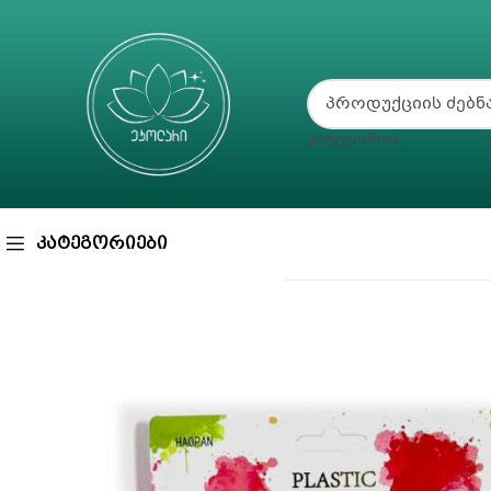
ᲙᲐᲢᲔᲒᲝᲠᲘᲐ
ᲙᲐᲢᲔᲒᲝᲠᲘᲔᲑᲘ