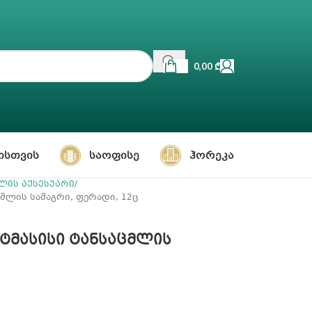
0,00
₾
ᲘᲡᲗᲕᲘᲡ
ᲡᲐᲝᲤᲘᲡᲔ
ᲰᲝᲠᲔᲙᲐ
ლის აქსესუარი
საცმლის სამაგრი, ფერადი, 12ც
ლასტმასისი ტანსაცმლის