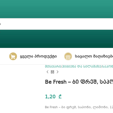
ᲧᲕᲔᲚᲐ ᲞᲠᲝᲓᲣᲥᲢᲘ
ᲡᲐᲪᲐᲚᲝ ᲛᲐᲦᲐᲖᲘᲔᲑ
მთავარი
ჰიგიენა და სილამაზე
საპო
Be Fresh – ბი ფრეშ, სა
1,20
₾
Be Fresh – ბი ფრეშ, საპონი, ლიმონი, 1