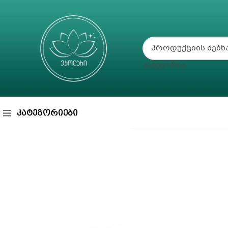
ᲙᲐᲢᲔᲒᲝᲠᲘᲐ
ᲙᲐᲢᲔᲒᲝᲠᲘᲔᲑᲘ