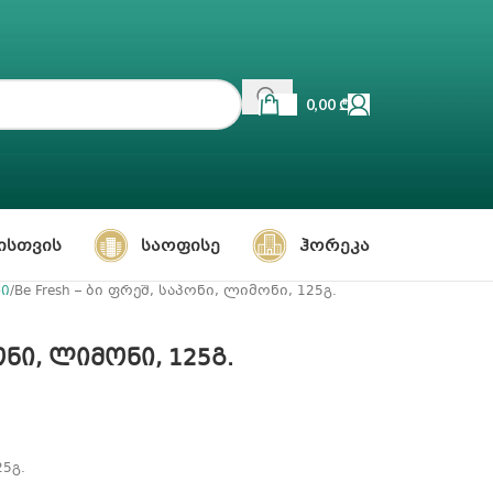
0,00
₾
ᲘᲡᲗᲕᲘᲡ
ᲡᲐᲝᲤᲘᲡᲔ
ᲰᲝᲠᲔᲙᲐ
ნი
Be Fresh – ბი ფრეშ, საპონი, ლიმონი, 125გ.
პონი, ლიმონი, 125გ.
25გ.