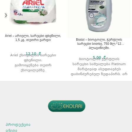
Ariel – არიელი, სარეცხი ფხვნილი,
Biotol – ბიოტოლი, ჭურჭლის
1,5 კგ. თეთრი ვარდი
სარეცხი სითხე, 750 მლ.*12
პლატინიუმი.
12,10
₾
Ariel ქსოვილის სარეცხი
5,00
₾
ბიოტოლის ჭურჭლის
ფხვნილი.
სარეცხი საშუალება Platinum
გამოიყენება თეთრ
მარტივად ასუფთავბეს
ქსოვილებზე.
დაბინძურებულ ზედაპირს. არ
აშორებს ჩამჯდარ ჭუჭყსა და
იწვევს კანის გაღიზიანებას,
ლაქებს.
რადგან აქვს
რეცხვის ტიპი: ავტომატური.
დერმატოლოგიურად
არომატი: ვარდის არომატით
დამტკიცებული, პარაბენისა
მოცულობა: 1,5 კგ.
და ალკოჰოლის გარეშე,
კანისთვის შესაბამისი pH
ფორმულა.
პროდუქტის ტიპი: გელი.
რაოდენობა შეფუთვაში: 12
ცალი
პროდუქცია
არომატი: პლატინიუმი
აქცია