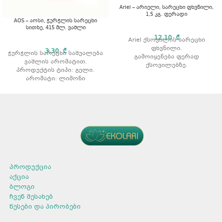
Ariel – არიელი, სარეცხი ფხვნილი,
1,5 კგ. ფერადი
AOS – აოსი, ჭურჭლის სარეცხი
სითხე, 415 მლ. ვაშლი
12,10
₾
Ariel ქსოვილის სარეცხი
ფხვნილი.
3,30
₾
ჭურჭლის სარეცხი საშუალება
გამოიყენება ფერად
ვაშლის არომატით.
ქსოვილებზე.
პროდუქტის ტიპი: გელი.
აშორებს ჩამჯდარ ჭუჭყსა და
არომატი: ლიმონი
ლაქებს.
რეცხვის ტიპი: ავტომატური.
მოცულობა: 1,5 კგ.
პროდუქცია
აქცია
ბლოგი
ჩვენ შესახებ
წესები და პირობები