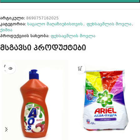
არტიკული:
8690757162025
კატეგორია:
საცალო მაღაზიებისთვის
,
ფეხსაცმლის მოვლა
,
ქიმია
პროდუქციის სახეობა:
ფეხსაცმლის მოვლა
მსგავსი პროდუქტები
ᲒᲐᲧᲘᲓ
ᲣᲚᲘᲐ