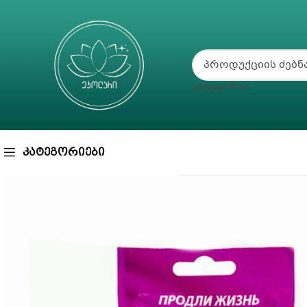
ᲙᲐᲢᲔᲒᲝᲠᲘᲐ
ᲙᲐᲢᲔᲒᲝᲠᲘᲔᲑᲘ