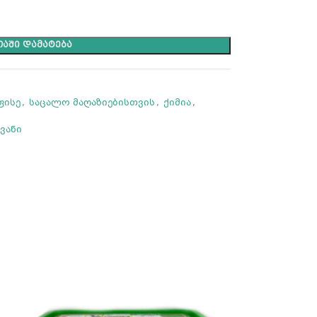
ᲐᲨᲘ ᲓᲐᲛᲐᲢᲔᲑᲐ
ფისე
,
საცალო მაღაზიებისთვის
,
ქიმია
,
ვანი