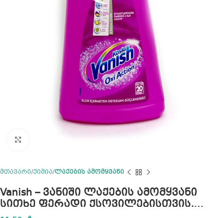
Click to enlarge
მთავარი
ქიმია
ლაქების ამომყვანი
Vanish – ვანიში ლაქების ამომყვანი
სითხე ფერადი ქსოვილებისთვის,
1000 მლ.