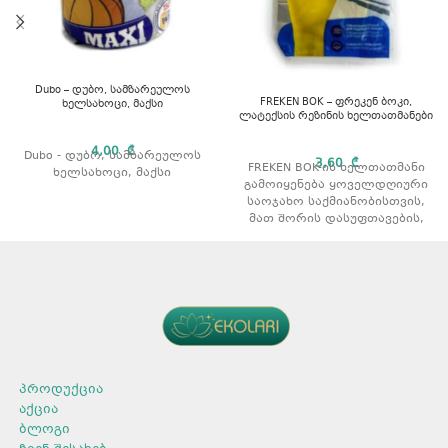
Dubo – დუბო, სამზარეულოს
FREKEN BOK – ფრეკენ ბოკი,
ხელსახოცი, მაქსი
ლატექსის რეზინის ხელთათმანები
4,00
₾
Dubo - დუბო, სამზარეულოს
3,60
₾
FREKEN BOK-ის ხელთათმანი
ხელსახოცი, მაქსი
გამოიყენება ყოველდღიური
საოჯახო საქმიანობისთვის,
მათ შორის დასუფთავების,
სველი და მშრალი
წმენდისთვის. გამოსადეგია
როგორც ცივ, ასევე ცხელ
წყალში. გააჩნია მოცურების
საწინააღმდეგო ზედაპირი.
ბამბის შიდა ფენა იცავს
ხელებს სინესტისა და
აგრესიული ქიმიური
ნივთიერებებისგან. შედეგად,
ხელები რჩება ნაზი და
პროდუქცია
მშრალი.
აქცია
გამოყენების წესი
ბლოგი