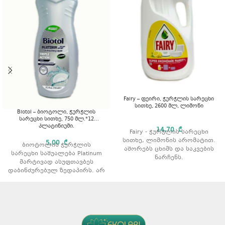
Fairy – ფეირი, ჭურჭლის სარეცხი
სითხე, 2600 მლ, ლიმონი
Biotol – ბიოტოლი, ჭურჭლის
სარეცხი სითხე, 750 მლ.*12
პლატინიუმი.
14,70
₾
Fairy - ჭურჭლის სარეცხი
სითხე, ლიმონის არომატით.
5,00
₾
ბიოტოლის ჭურჭლის
აშორებს ცხიმს და საკვების
სარეცხი საშუალება Platinum
ნარჩენს.
მარტივად ასუფთავბეს
გამოიყენება როგორც ცივი
დაბინძურებულ ზედაპირს. არ
ასევე თბილი წყლით რეცხვის
იწვევს კანის გაღიზიანებას,
დროს.
რადგან აქვს
მოცულობა: 2600მლ
დერმატოლოგიურად
არომატი: ლიმონი.
დამტკიცებული, პარაბენისა
და ალკოჰოლის გარეშე,
კანისთვის შესაბამისი pH